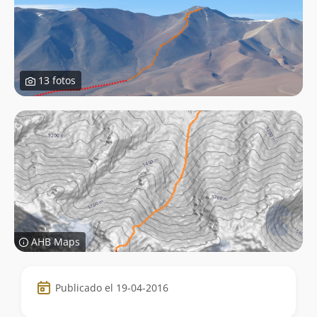
13 fotos
AHB Maps
Datos
Publicado el 19-04-2016
de