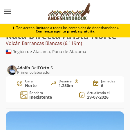
Montaña
Volcán Barrancas Blancas
Directa Arista N
Ten acceso ilimitado a todos los contenidos de Andeshandbook.
Comienza aquí tu prueba gratuita.
Ruta Directa Arista Norte
Volcán Barrancas Blancas (6.119m)
Región de Atacama, Puna de Atacama
Adolfo Dell´Orto S.
Primer colaborador
Cara
Desnivel
Jornadas
Norte
1.250m
6
Sendero
Actualizado el
Inexistente
29-07-2026