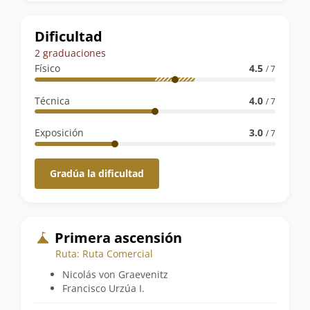
la
ruta
Dificultad
2 graduaciones
Físico
4.5
/ 7
Técnica
4.0
/ 7
Exposición
3.0
/ 7
Gradúa la dificultad
Primera ascensión
Ruta: Ruta Comercial
Nicolás von Graevenitz
Francisco Urzúa I.