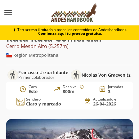
Montaña
Cerro Mesón Alto
Ruta Comercial
Ten acceso ilimitado a todos los contenidos de Andeshandbook.
Comienza aquí tu prueba gratuita.
Ruta Ruta Comercial
Cerro Mesón Alto (5.257m)
Región Metropolitana,
Francisco Urzúa Infante
Nicolas Von Graevenitz
Primer colaborador
Cara
Desnivel
Jornadas
Este
800m
3
Sendero
Actualizado el
Claro y marcado
26-04-2026