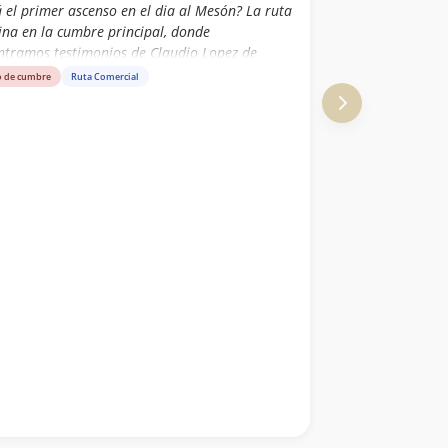
 el primer ascenso en el dia al Mesón? La ruta
ina en la cumbre principal, donde
ntramos testimonios de Claudio Lopez de
epcion y de gente de la UC (mono Montt,
o de cumbre
Ruta Comercial
s BAscou, Saldias, etc)