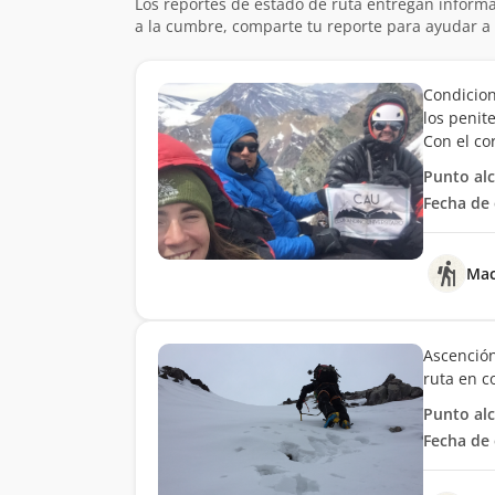
Los reportes de estado de ruta entregan informa
a la cumbre, comparte tu reporte para ayudar a 
Condicion
los penit
Con el co
Punto al
Fecha de 
Mac
Ascención
ruta en c
Punto al
Fecha de 