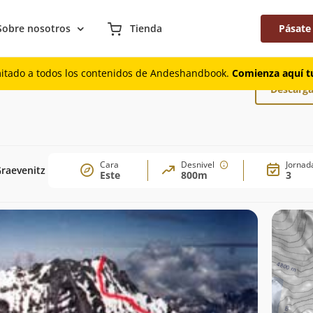
Sobre nosotros
Tienda
Pásate
cial
mitado a todos los contenidos de Andeshandbook.
Comienza aquí tu
Descarga
Cara
Desnivel
Jornad
Graevenitz
Este
800m
3