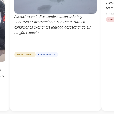
¿Será
term
enco
Ascención en 2 días cumbre alcanzada hoy
Conc
Libr
28/10/2017 acercamiento con esquí, ruta en
Carlo
condiciones excelentes (bajada desescalando sin
ningún rappel )
Estado de ruta
Ruta Comercial
n
omo