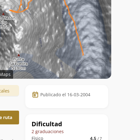
Maps
Datos
cales
Publicado el 16-03-2004
de
la
e ruta
ruta
Dificultad
2 graduaciones
Físico
4.5
/ 7