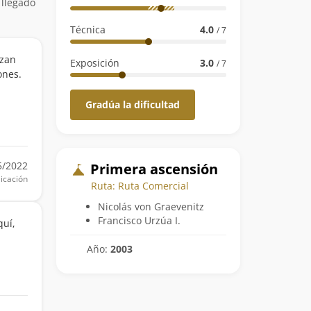
 llegado
Técnica
4.0
/ 7
ezan
Exposición
3.0
/ 7
ones.
Gradúa la dificultad
5/2022
Primera ascensión
icación
Ruta: Ruta Comercial
Nicolás von Graevenitz
Francisco Urzúa I.
quí,
Año:
2003