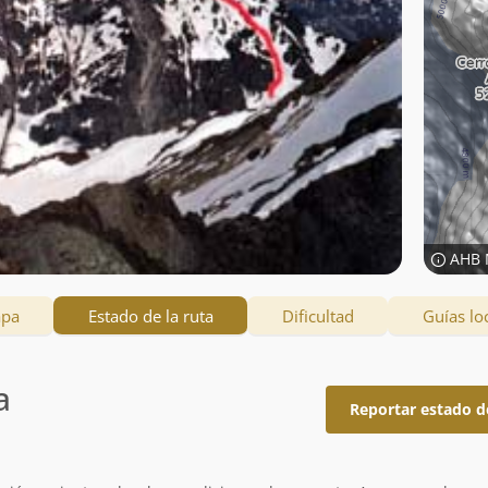
AHB 
apa
Estado de la ruta
Dificultad
Guías lo
a
Reportar estado d