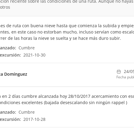
ción reciente sobre las condiciones de una ruta. Aunque no hayas
otros
es de ruta con buena nieve hasta que comienza la subida y empi
entes, en este caso no estorban mucho, incluso servían como escal
rrer de las horas la nieve se suelta y se hace más duro subir.
canzado:
Cumbre
excursión:
2021-10-30
24/0
a Domínguez
Fecha publ
 en 2 días cumbre alcanzada hoy 28/10/2017 acercamiento con es
ondiciones excelentes (bajada desescalando sin ningún rappel )
canzado:
Cumbre
excursión:
2017-10-28