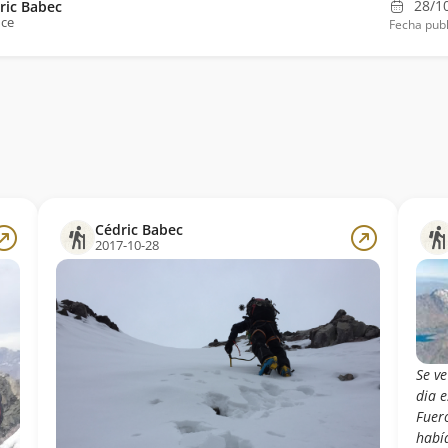
28/1
ric Babec
nce
Fecha publ
Cédric Babec
2017-10-28
Se ve
dia e
Fuer
habí