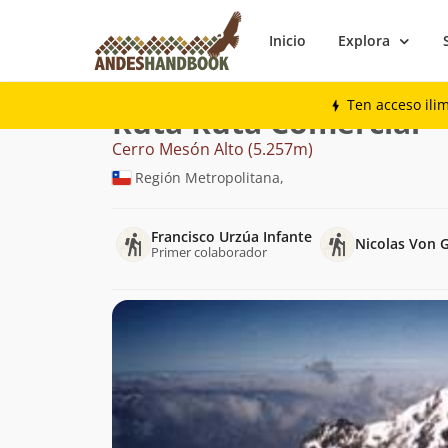
Inicio
Explora
Montaña
Cerro Mesón Alto
Ruta Comer
Ten acceso ili
Ruta Ruta Comercial
Cerro Mesón Alto (5.257m)
Región Metropolitana,
Francisco Urzúa Infante
Nicolas Von 
Primer colaborador