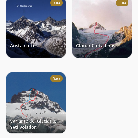
Ruta
Ruta
Arista norte
Glaciar Cortaderas
Ruta
Variante del Glaciar (El
Yeti Volador)