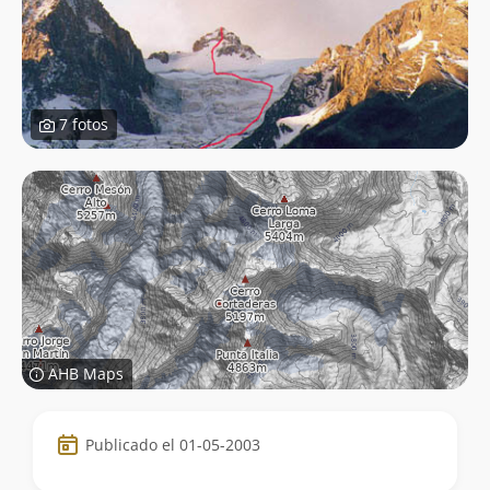
7 fotos
AHB Maps
Datos
Publicado el 01-05-2003
de