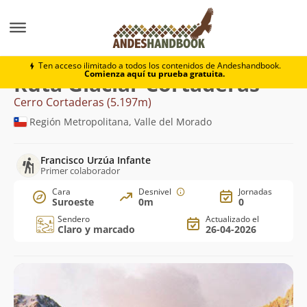
Montaña
Cerro Cortaderas
Glaciar Cortaderas
Ten acceso ilimitado a todos los contenidos de Andeshandbook.
Comienza aquí tu prueba gratuita.
Ruta Glaciar Cortaderas
Cerro Cortaderas (5.197m)
Región Metropolitana, Valle del Morado
Francisco Urzúa Infante
Primer colaborador
Cara
Desnivel
Jornadas
Suroeste
0m
0
Sendero
Actualizado el
Claro y marcado
26-04-2026