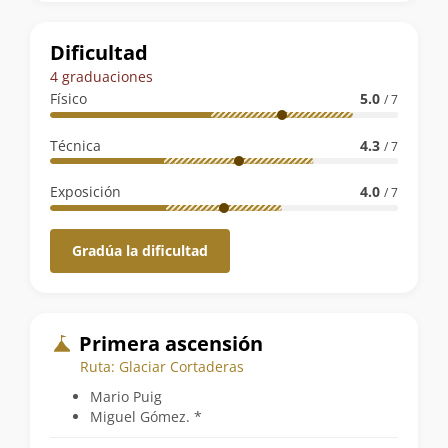
la
ruta
Dificultad
4 graduaciones
Físico
5.0
/ 7
Técnica
4.3
/ 7
Exposición
4.0
/ 7
Gradúa la dificultad
Primera ascensión
Ruta: Glaciar Cortaderas
Mario Puig
Miguel Gómez. *