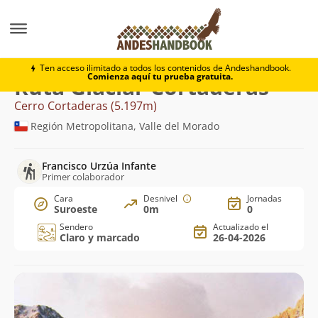
Montaña
Cerro Cortaderas
Glaciar Cortaderas
Ten acceso ilimitado a todos los contenidos de Andeshandbook.
Comienza aquí tu prueba gratuita.
Ruta Glaciar Cortaderas
Cerro Cortaderas (5.197m)
Región Metropolitana, Valle del Morado
Francisco Urzúa Infante
Primer colaborador
Cara
Desnivel
Jornadas
Suroeste
0m
0
Sendero
Actualizado el
Claro y marcado
26-04-2026