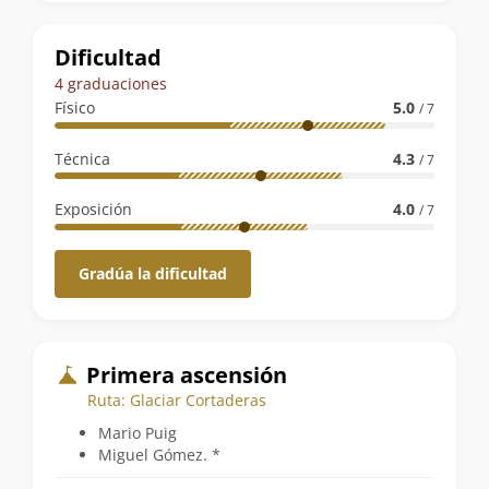
la
ruta
Dificultad
4 graduaciones
Físico
5.0
/ 7
Técnica
4.3
/ 7
Exposición
4.0
/ 7
Gradúa la dificultad
Primera ascensión
Ruta: Glaciar Cortaderas
Mario Puig
Miguel Gómez. *