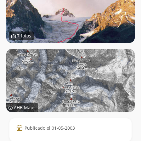
7 fotos
AHB Maps
Datos
Publicado el 01-05-2003
de