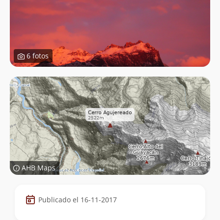
6 fotos
AHB Maps
Datos
Publicado el 16-11-2017
de