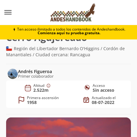
Montaña
Cerro Agujereado
Ten acceso ilimitado a todos los contenidos de Andeshandbook.
Comienza aquí tu prueba gratuita.
(2.522m)
Cerro Agujereado
Región del Libertador Bernardo O'Higgins / Cordón de
Manantiales / Ciudad cercana: Rancagua
Andrés Figueroa
Primer colaborador
Altitud
Acceso
2.522m
Sin acceso
Primera ascensión
Actualizado el
1958
08-07-2022