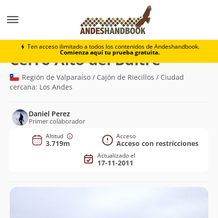
Montaña
Cerro Alto del Buitre
Ten acceso ilimitado a todos los contenidos de Andeshandbook.
Comienza aquí tu prueba gratuita.
(3.719m)
Cerro Alto del Buitre
Región de Valparaíso / Cajón de Riecillos / Ciudad
cercana: Los Andes
Daniel Perez
Primer colaborador
Altitud
Acceso
3.719m
Acceso con restricciones
Actualizado el
17-11-2011