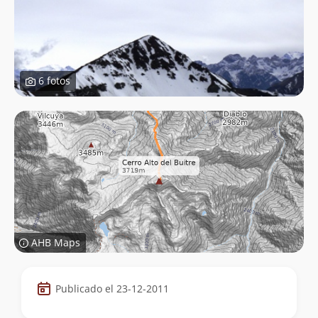
6 fotos
AHB Maps
Datos
Publicado el 23-12-2011
de