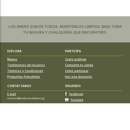
LOS ANDES SON DE TODOS, MANTENLOS LIMPIOS. BAJA TODA
TU BASURA Y CUALQUIERA QUE ENCUENTRES.
EXPLORA
PARTICIPA
Mapas
Como publicar
Testimonios de Usuarios
Comparte tu salida
Términos y Condiciones
Cómo participar
Preguntas Frecuentes
Haz una donación
CONTÁCTANOS
SÍGUENOS
E-mail
Facebook
contacto@andeshandbook.org
Youtube
Instagram
APOYA A ANDESHANDBOOK
Suscríbete
y accede a todos los contenidos sin limitaciones. O colabora
con una nueva ruta o montaña y obtén una suscripción gratis y de por vida.