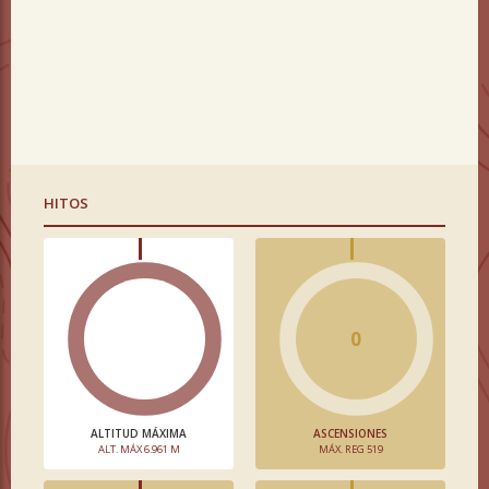
HITOS
0
ALTITUD MÁXIMA
ASCENSIONES
ALT. MÁX 6.961 M
MÁX. REG 519