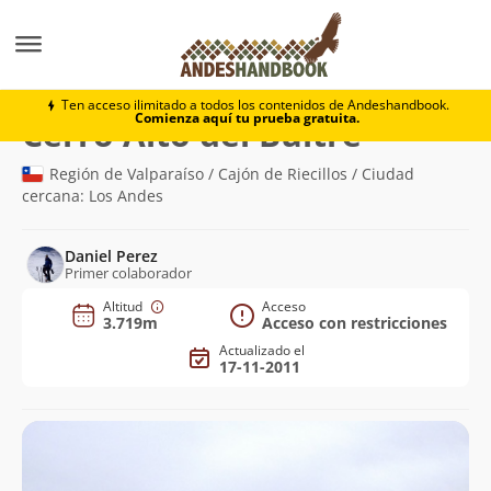
Montaña
Cerro Alto del Buitre
Ten acceso ilimitado a todos los contenidos de Andeshandbook.
Comienza aquí tu prueba gratuita.
(3.719m)
Cerro Alto del Buitre
Región de Valparaíso / Cajón de Riecillos / Ciudad
cercana: Los Andes
Daniel Perez
Primer colaborador
Altitud
Acceso
3.719m
Acceso con restricciones
Actualizado el
17-11-2011