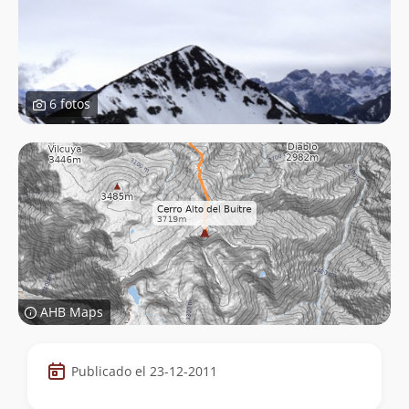
6 fotos
AHB Maps
Datos
Publicado el 23-12-2011
de