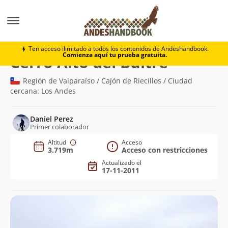
Montaña
Cerro Alto del Buitre
Ten acceso ilimitado a todos los contenidos de Andeshandbook.
Comienza aquí tu prueba gratuita.
(3.719m)
Cerro Alto del Buitre
Región de Valparaíso / Cajón de Riecillos / Ciudad
cercana: Los Andes
Daniel Perez
Primer colaborador
Altitud
Acceso
3.719m
Acceso con restricciones
Actualizado el
17-11-2011