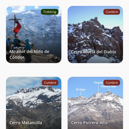
Trekking
Cumbre
Mirador del Nido de
Cerro Muela del Diablo
Cóndor
Cumbre
Cumbre
Cerro Matancilla
Cerro Potrero Alto