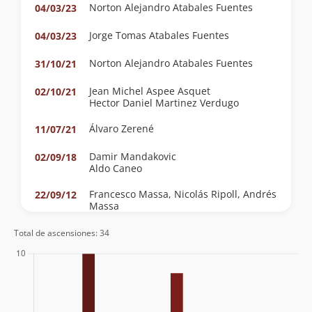
Norton Alejandro Atabales Fuentes
04/03/23
Jorge Tomas Atabales Fuentes
04/03/23
Norton Alejandro Atabales Fuentes
31/10/21
Jean Michel Aspee Asquet
02/10/21
Hector Daniel Martinez Verdugo
Álvaro Zerené
11/07/21
Damir Mandakovic
02/09/18
Aldo Caneo
Francesco Massa, Nicolás Ripoll, Andrés
22/09/12
Massa
Sergio Baez
01/07/12
Total de ascensiones: 34
Mauricio Vargas, Alejandro Donoso,
01/07/12
Sergio, Ariel Saá.
Daniel Perez
13/11/11