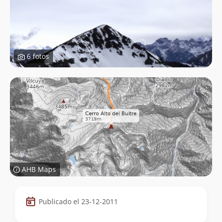
6 fotos
AHB Maps
Datos
Publicado el 23-12-2011
de