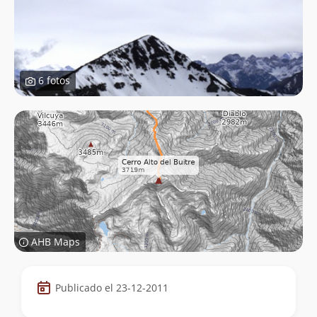
6 fotos
AHB Maps
Datos
Publicado el 23-12-2011
de