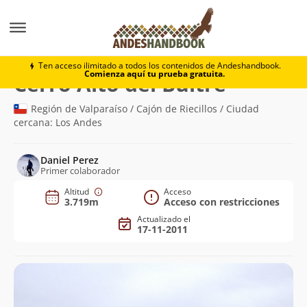
Montaña
Cerro Alto del Buitre
Ten acceso ilimitado a todos los contenidos de Andeshandbook.
Comienza aquí tu prueba gratuita.
(3.719m)
Cerro Alto del Buitre
Región de Valparaíso / Cajón de Riecillos / Ciudad
cercana: Los Andes
Daniel Perez
Primer colaborador
Altitud
Acceso
3.719m
Acceso con restricciones
Actualizado el
17-11-2011