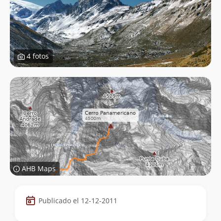
4 fotos
AHB Maps
Datos
Publicado el 12-12-2011
de