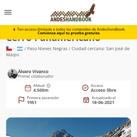
Montaña
Cerro Panamericano
Ten acceso ilimitado a todos los contenidos de Andeshandbook.
Comienza aquí tu prueba gratuita.
(4.500m)
Cerro Panamericano
-
/ Paso Nieves Negras / Ciudad cercana: San José de
Maipo
Álvaro Vivanco
Primer colaborador
Altitud
Acceso
4.500m
Acceso libre
Primera ascensión
Actualizado el
1951
18-06-2021