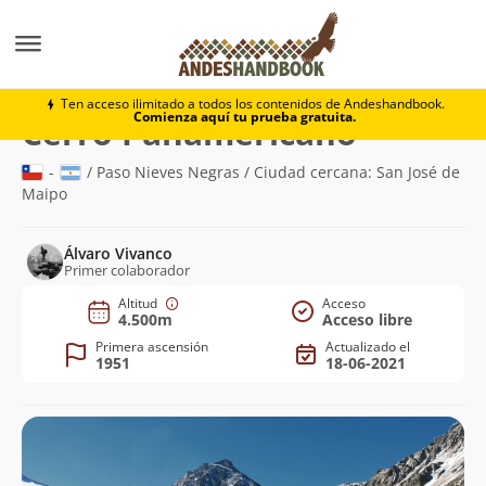
Montaña
Cerro Panamericano
Ten acceso ilimitado a todos los contenidos de Andeshandbook.
Comienza aquí tu prueba gratuita.
(4.500m)
Cerro Panamericano
-
/ Paso Nieves Negras / Ciudad cercana: San José de
Maipo
Álvaro Vivanco
Primer colaborador
Altitud
Acceso
4.500m
Acceso libre
Primera ascensión
Actualizado el
1951
18-06-2021