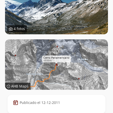
4 fotos
AHB Maps
Datos
Publicado el 12-12-2011
de