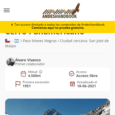
Montaña
Cerro Panamericano
Ten acceso ilimitado a todos los contenidos de Andeshandbook.
Comienza aquí tu prueba gratuita.
(4.500m)
Cerro Panamericano
-
/ Paso Nieves Negras / Ciudad cercana: San José de
Maipo
Álvaro Vivanco
Primer colaborador
Altitud
Acceso
4.500m
Acceso libre
Primera ascensión
Actualizado el
1951
18-06-2021