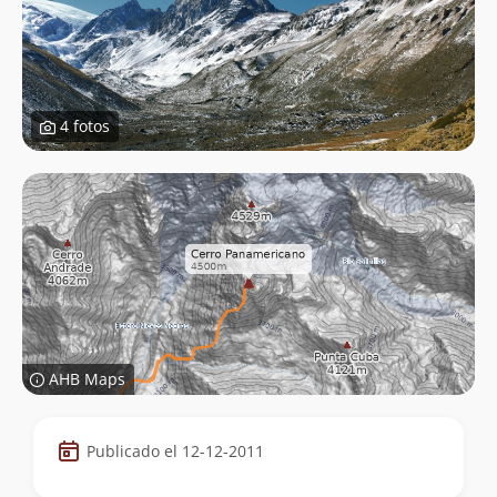
4 fotos
AHB Maps
Datos
Publicado el 12-12-2011
de