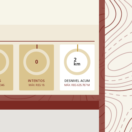
2
0
km
S
INTENTOS
DESNIVEL ACUM
 346
MÁX. REG 18
MÁX. REG 635.787 M