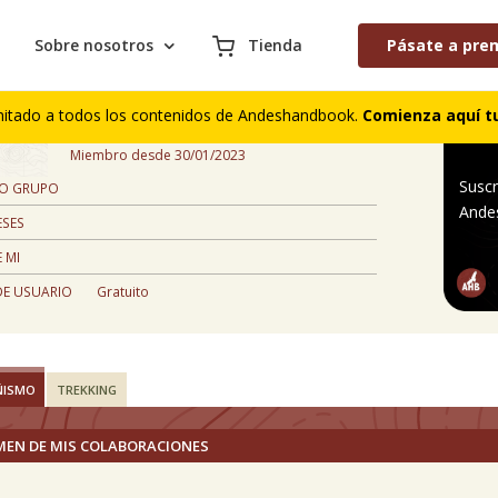
Sobre nosotros
Tienda
Pásate a pre
Fernanda Bravo
mitado a todos los contenidos de Andeshandbook.
Comienza aquí tu
,
Miembro desde 30/01/2023
Suscr
 O GRUPO
Ande
ESES
 MI
DE USUARIO
Gratuito
ÑISMO
TREKKING
MEN DE MIS COLABORACIONES