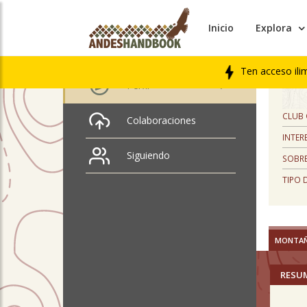
Inicio
Explora
PERFIL
Fernanda Bravo
Ten acceso ili
Perfil
CLUB
Colaboraciones
INTER
Siguiendo
SOBRE
TIPO 
MONTA
RESU