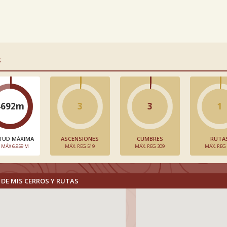
S
4692m
3
3
1
TUD MÁXIMA
ASCENSIONES
CUMBRES
RUTA
. MÁX 6.959 M
MÁX. REG 519
MÁX. REG 309
MÁX. REG
DE MIS CERROS Y RUTAS