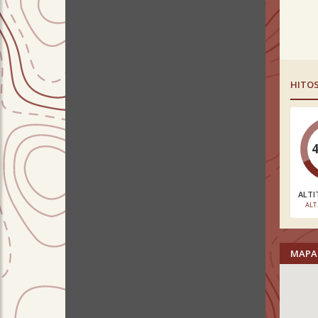
HITO
ALTI
ALT
MAPA 