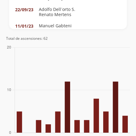
Adolfo Dell´orto S.
22/09/23
Renato Mertens
Manuel Gabteni
11/01/23
Anne Moreno Arrue
20/12/22
Total de ascensiones: 62
Diego De La Fuente
27/03/22
Juan Pablo Yañez Polidori
11/09/21
Heraldo Droguett
05/01/20
Nelson Madrid
04/08/19
David Alexis Tapia Orellana
30/06/19
Juan Pablo Yañez Polidori
14/11/17
Lautaro Bustamante Jeldres
30/11/16
Francisco Fernandez
04/08/16