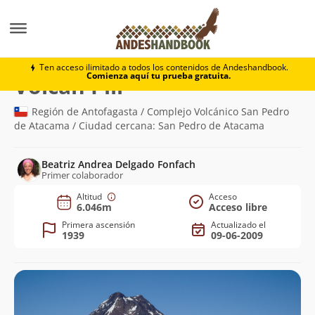
Montaña
Volcán Pili
Ten acceso ilimitado a todos los contenidos de Andeshandbook.
Comienza aquí tu prueba gratuita.
(6.046m)
Volcán Pili
Región de Antofagasta / Complejo Volcánico San Pedro
de Atacama / Ciudad cercana: San Pedro de Atacama
Beatriz Andrea Delgado Fonfach
Primer colaborador
Altitud
Acceso
6.046m
Acceso libre
Primera ascensión
Actualizado el
1939
09-06-2009