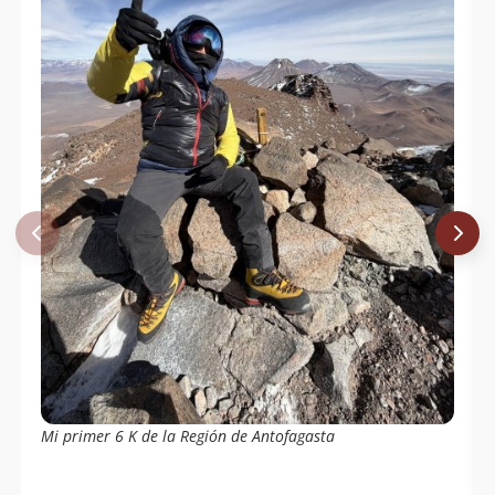
Jean-Claude Piessevaux - Adrian
10/11/09
Germishuizen
Mauricio Retamal
12/10/09
Beatriz Andrea Delgado Fonfach
23/05/09
Sergio Kunstmann
24/10/71
Mi primer 6 K de la Región de Antofagasta