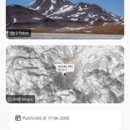
2 fotos
AHB Maps
Datos
Publicado el 17-06-2009
de