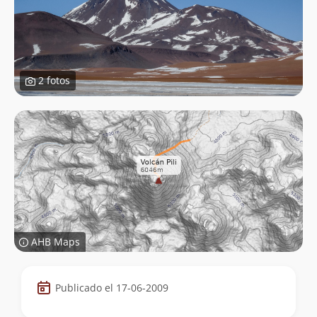
2 fotos
AHB Maps
Datos
Publicado el 17-06-2009
de