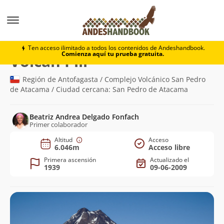
Montaña
Volcán Pili
Ten acceso ilimitado a todos los contenidos de Andeshandbook.
Comienza aquí tu prueba gratuita.
(6.046m)
Volcán Pili
Región de Antofagasta / Complejo Volcánico San Pedro
de Atacama / Ciudad cercana: San Pedro de Atacama
Beatriz Andrea Delgado Fonfach
Primer colaborador
Altitud
Acceso
6.046m
Acceso libre
Primera ascensión
Actualizado el
1939
09-06-2009