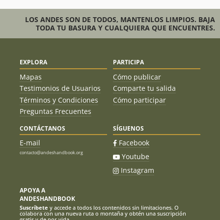
LOS ANDES SON DE TODOS, MANTENLOS LIMPIOS. BAJA
TODA TU BASURA Y CUALQUIERA QUE ENCUENTRES.
EXPLORA
PARTICIPA
Mapas
Cómo publicar
Testimonios de Usuarios
Comparte tu salida
Términos y Condiciones
Cómo participar
Preguntas Frecuentes
CONTÁCTANOS
SÍGUENOS
E-mail
Facebook
contacto@andeshandbook.org
Youtube
Instagram
APOYA A
ANDESHANDBOOK
Suscríbete
y accede a todos los contenidos sin limitaciones. O
colabora con una nueva ruta o montaña y obtén una suscripción
gratis y de por vida.