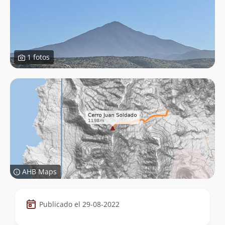
1 fotos
AHB Maps
Datos
Publicado el 29-08-2022
de