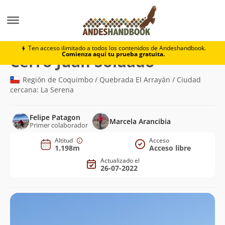
Montaña
Cerro Juan Soldado
Ten acceso ilimitado a todos los contenidos de Andeshandbook.
Comienza aquí tu prueba gratuita.
(1.198m)
Cerro Juan Soldado
Región de Coquimbo / Quebrada El Arrayán / Ciudad
cercana: La Serena
Felipe Patagon
Marcela Arancibia
Primer colaborador
Altitud
Acceso
1.198m
Acceso libre
Actualizado el
26-07-2022