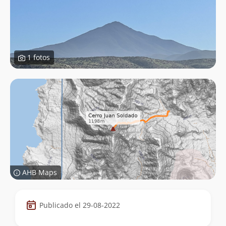
1 fotos
AHB Maps
Datos
Publicado el 29-08-2022
de