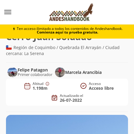
Montaña
Cerro Juan Soldado
Ten acceso ilimitado a todos los contenidos de Andeshandbook.
Comienza aquí tu prueba gratuita.
(1.198m)
Cerro Juan Soldado
Región de Coquimbo / Quebrada El Arrayán / Ciudad
cercana: La Serena
Felipe Patagon
Marcela Arancibia
Primer colaborador
Altitud
Acceso
1.198m
Acceso libre
Actualizado el
26-07-2022