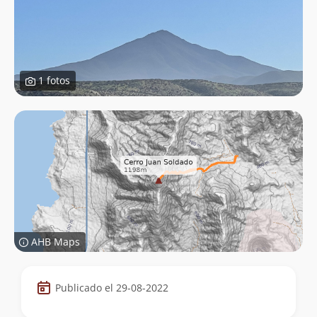
1 fotos
AHB Maps
Datos
Publicado el 29-08-2022
de