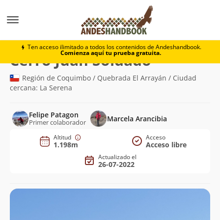
Montaña
Cerro Juan Soldado
Ten acceso ilimitado a todos los contenidos de Andeshandbook.
Comienza aquí tu prueba gratuita.
(1.198m)
Cerro Juan Soldado
Región de Coquimbo / Quebrada El Arrayán / Ciudad
cercana: La Serena
Felipe Patagon
Marcela Arancibia
Primer colaborador
Altitud
Acceso
1.198m
Acceso libre
Actualizado el
26-07-2022