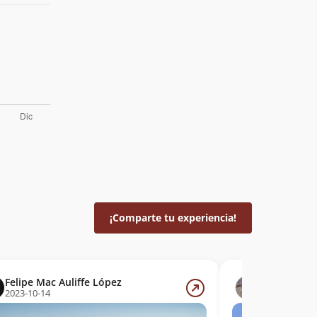
¡Comparte tu experiencia!
Felipe Mac Auliffe López
Marcela Ara
2023-10-14
2022-08-27