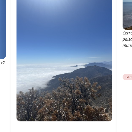
Cerr
paisa
mund
 la
Libr