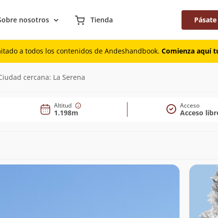
Sobre nosotros
Tienda
Pásate
mitado a todos los contenidos de Andeshandbook.
Comienza aquí tu
98m)
Ciudad cercana: La Serena
Altitud
Acceso
1.198m
Acceso libr