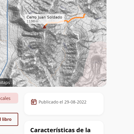
Maps
Datos
cales
Publicado el 29-08-2022
de
la
 libro
cumbre
Características de la