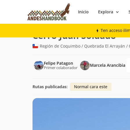
Inicio
Explora
Montaña
Cerro Juan Soldado
Ten acceso ili
(1.1
Cerro Juan Soldado
Región de Coquimbo / Quebrada El Arrayán / 
Felipe Patagon
Marcela Arancibia
Primer colaborador
Rutas publicadas:
Normal cara este