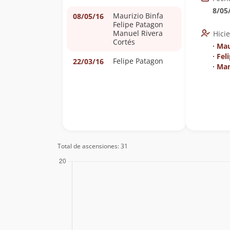
8/05
Maurizio Binfa
08/05/16
Felipe Patagon
Manuel Rivera
Hici
Cortés
∙
Mau
∙
Fel
Felipe Patagon
22/03/16
∙
Man
Total de ascensiones: 31