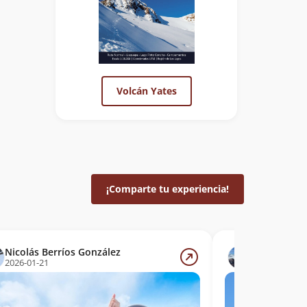
Volcán Yates
¡Comparte tu experiencia!
Nicolás Berríos González
Guillermo 
2026-01-21
2025-03-01