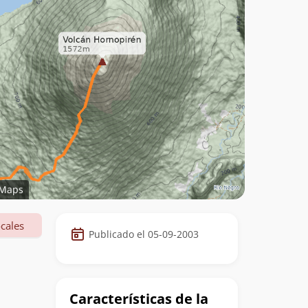
Maps
Datos
cales
Publicado el 05-09-2003
de
la
cumbre
Características de la