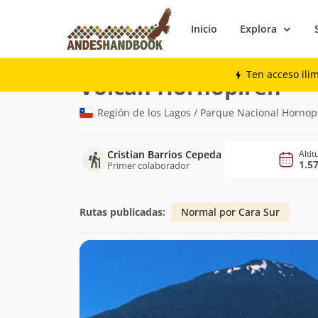
Inicio
Explora
Montaña
Volcán Hornopirén
Ten acceso ili
(1.57
Volcán Hornopirén
Región de los Lagos / Parque Nacional Hornop
Cristian Barrios Cepeda
Alti
1.5
Primer colaborador
Rutas publicadas:
Normal por Cara Sur