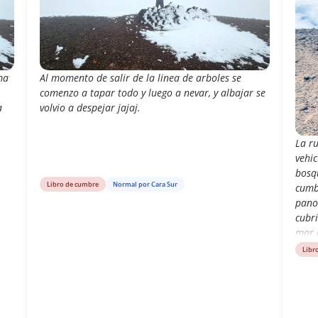
ma
Al momento de salir de la linea de arboles se
comenzo a tapar todo y luego a nevar, y albajar se
a
volvio a despejar jajaj.
La ru
vehi
bosq
Libro de cumbre
Normal por Cara Sur
cumb
pano
cubr
mar 
Libr