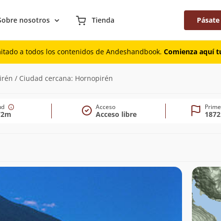
Sobre nosotros
Tienda
Pásate
mitado a todos los contenidos de Andeshandbook.
Comienza aquí tu
2m)
irén / Ciudad cercana: Hornopirén
tud
Acceso
Prime
72m
Acceso libre
1872