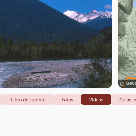
AHB 
Libro de cumbre
Fotos
Videos
Guías lo