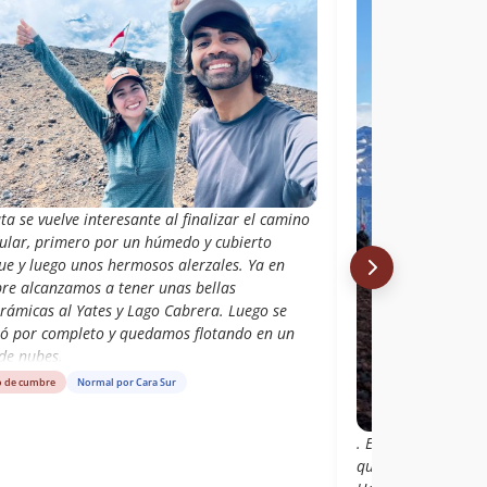
ta se vuelve interesante al finalizar el camino
cular, primero por un húmedo y cubierto
ue y luego unos hermosos alerzales. Ya en
re alcanzamos a tener unas bellas
rámicas al Yates y Lago Cabrera. Luego se
ió por completo y quedamos flotando en un
de nubes.
o de cumbre
Normal por Cara Sur
. Estacioné justo e
que va al Lago Cabr