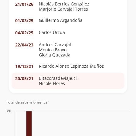
Nicolás Berríos González
21/01/26
Marjorie Carvajal Torres
Guillermo Argandoña
01/03/25
Carlos Urzua
04/02/25
Andres Carvajal
22/04/23
Mónica Bravo
Gloria Quezada
Ricardo Alonso Espinoza Muñoz
19/12/21
Bitacorasdeviaje.cl -
20/05/21
Nicole Flores
Cristian Irribarra
13/03/21
Total de ascensiones: 52
Andrea Cornejo Marín
03/05/19
Laura Ruas
21/01/19
Jairo Vargas Y Antonio Pino Oelckers
07/03/12