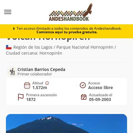
Montaña
Volcán Hornopirén
Ten acceso ilimitado a todos los contenidos de Andeshandbook.
Comienza aquí tu prueba gratuita.
(1.572m)
Volcán Hornopirén
Región de los Lagos / Parque Nacional Hornopirén /
Ciudad cercana: Hornopirén
Cristian Barrios Cepeda
Primer colaborador
Altitud
Acceso
1.572m
Acceso libre
Primera ascensión
Actualizado el
1872
05-09-2003