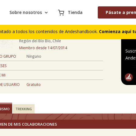
Sobre nosotros
Tienda
Pásate a pre
nicole flores
mitado a todos los contenidos de Andeshandbook.
Comienza aquí tu
32 años
Región del Bío Bío, Chile
Miembro desde 14/07/2014
Suscr
 O GRUPO
Ninguno
Ande
ESES
 MI
DE USUARIO
Gratuito
ÑISMO
TREKKING
MEN DE MIS COLABORACIONES