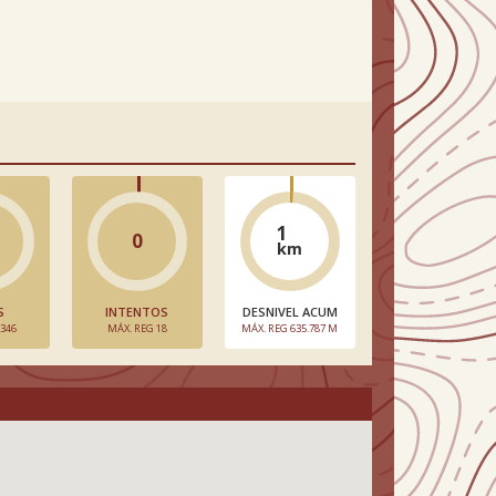
1
0
km
S
INTENTOS
DESNIVEL ACUM
 346
MÁX. REG 18
MÁX. REG 635.787 M