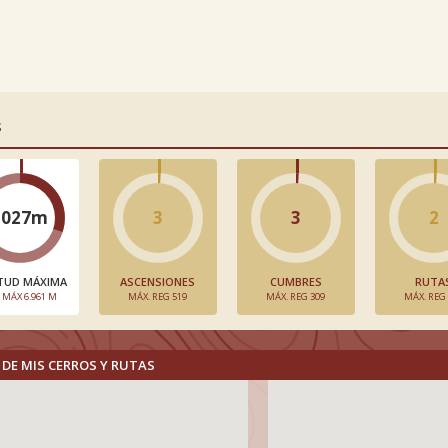
S
2027m
3
3
2
TUD MÁXIMA
ASCENSIONES
CUMBRES
RUTA
. MÁX 6.961 M
MÁX. REG 519
MÁX. REG 309
MÁX. REG
DE MIS CERROS Y RUTAS