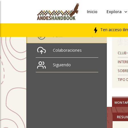
Inicio
Explora
PERFIL
nicole flores
Ten acceso ili
Perfil
Colaboraciones
CLUB
INTER
Siguiendo
SOBRE
TIPO 
MONTA
RESU