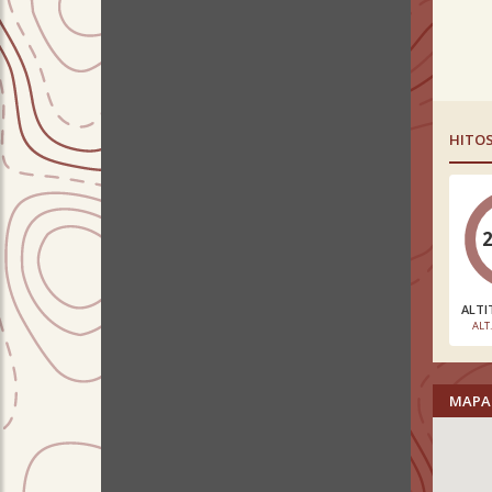
HITO
ALTI
ALT
MAPA 