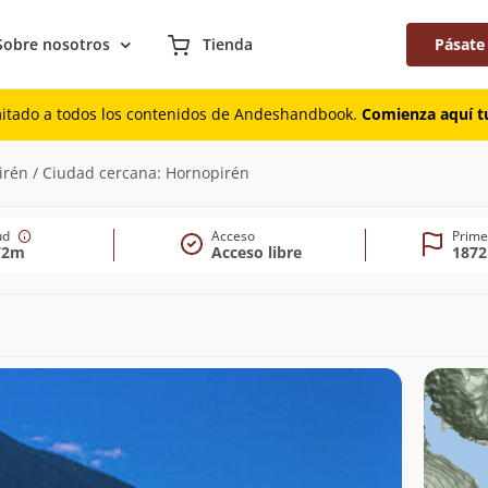
Sobre nosotros
Tienda
Pásate
mitado a todos los contenidos de Andeshandbook.
Comienza aquí tu
2m)
irén / Ciudad cercana: Hornopirén
tud
Acceso
Prime
72m
Acceso libre
1872