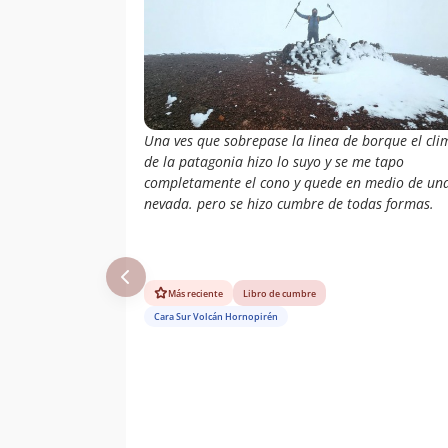
Gómez
Aram Fuentes,
09/02/86
Enzo Esteffanni,
Raul Farfan,
Patricio Burnes,
Cesar Burnes
Una ves que sobrepase la linea de borque el cli
de la patagonia hizo lo suyo y se me tapo
completamente el cono y quede en medio de un
nevada. pero se hizo cumbre de todas formas.
Más reciente
Libro de cumbre
Cara Sur Volcán Hornopirén