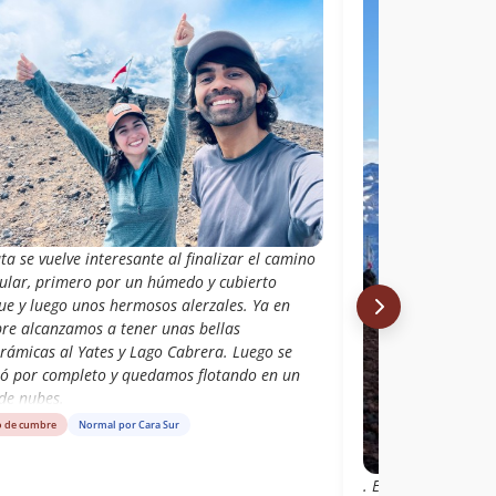
ta se vuelve interesante al finalizar el camino
cular, primero por un húmedo y cubierto
ue y luego unos hermosos alerzales. Ya en
re alcanzamos a tener unas bellas
rámicas al Yates y Lago Cabrera. Luego se
ió por completo y quedamos flotando en un
de nubes.
o de cumbre
Normal por Cara Sur
. Estacioné justo e