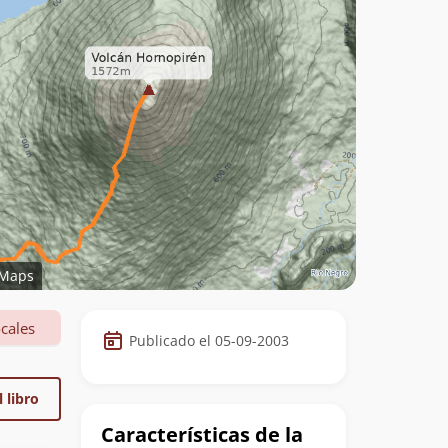
Maps
Datos
cales
Publicado el 05-09-2003
de
la
 libro
cumbre
Características de la