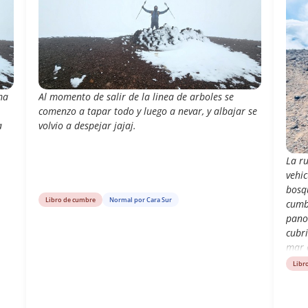
ma
Al momento de salir de la linea de arboles se
comenzo a tapar todo y luego a nevar, y albajar se
a
volvio a despejar jajaj.
La ru
vehi
bosq
Libro de cumbre
Normal por Cara Sur
cumb
pano
cubr
mar 
Libr