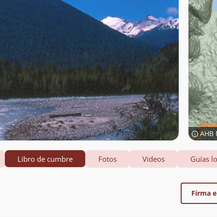
AHB 
Libro de cumbre
Fotos
Videos
Guías lo
Firma el