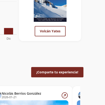
Volcán Yates
¡Comparte tu experiencia!
Nicolás Berríos González
Guillermo 
2026-01-21
2025-03-01