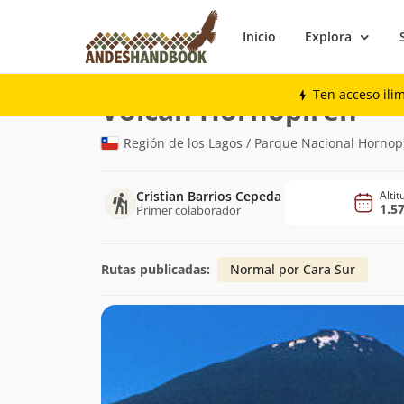
Inicio
Explora
Montaña
Volcán Hornopirén
Ten acceso ili
(1.57
Volcán Hornopirén
Región de los Lagos / Parque Nacional Hornop
Cristian Barrios Cepeda
Alti
1.5
Primer colaborador
Rutas publicadas:
Normal por Cara Sur