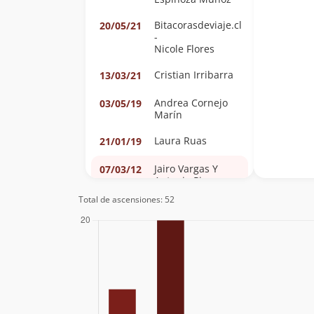
Bitacorasdeviaje.cl
20/05/21
-
Nicole Flores
Cristian Irribarra
13/03/21
Andrea Cornejo
03/05/19
Marín
Laura Ruas
21/01/19
Jairo Vargas Y
07/03/12
Antonio Pino
Oelckers
Total de ascensiones: 52
Nicolas
12/01/12
Arriagada, Matias
Carrasco Y Jairo
Vargas
Alejandro Nuñez,
20/02/11
Gonzalo Nuñez,
Agustin Burgos,