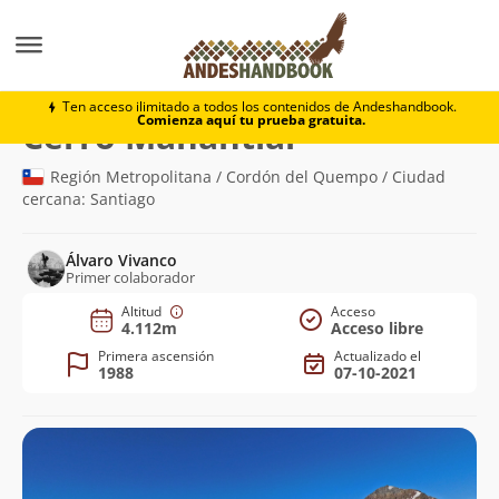
Montaña
Cerro Manantial
Ten acceso ilimitado a todos los contenidos de Andeshandbook.
Comienza aquí tu prueba gratuita.
(4.112m)
Cerro Manantial
Región Metropolitana / Cordón del Quempo / Ciudad
cercana: Santiago
Álvaro Vivanco
Primer colaborador
Altitud
Acceso
4.112m
Acceso libre
Primera ascensión
Actualizado el
1988
07-10-2021