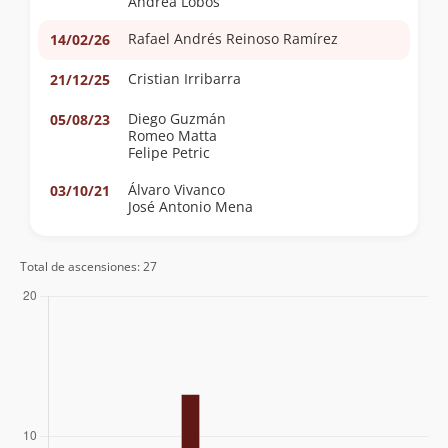
Andrea Lobos
Rafael Andrés Reinoso Ramírez
14/02/26
Cristian Irribarra
21/12/25
Diego Guzmán
05/08/23
Romeo Matta
Felipe Petric
Álvaro Vivanco
03/10/21
José Antonio Mena
Aldo Caneo
09/10/17
Total de ascensiones: 27
Sergio Baez
17/11/11
Jorge Hess
22/05/04
Francisco Toyos