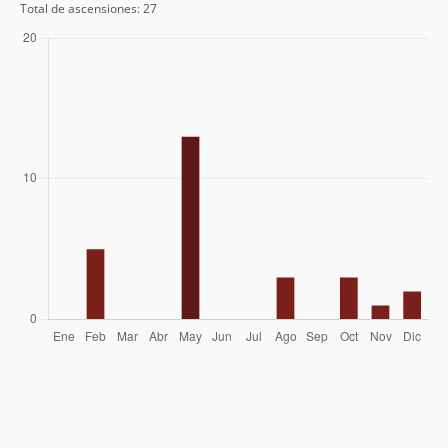
Total de ascensiones: 27
Sergio Baez
17/11/11
Jorge Hess
22/05/04
Francisco Toyos