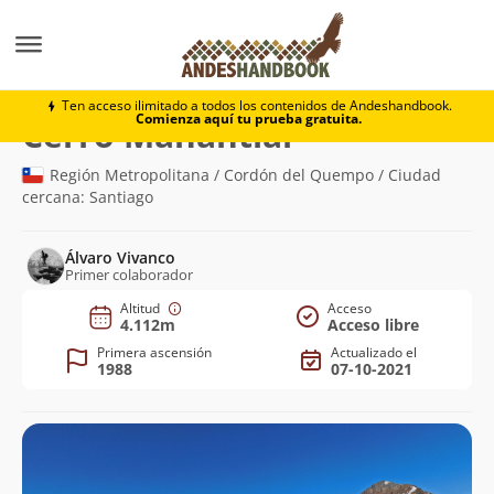
Montaña
Cerro Manantial
Ten acceso ilimitado a todos los contenidos de Andeshandbook.
Comienza aquí tu prueba gratuita.
(4.112m)
Cerro Manantial
Región Metropolitana / Cordón del Quempo / Ciudad
cercana: Santiago
Álvaro Vivanco
Primer colaborador
Altitud
Acceso
4.112m
Acceso libre
Primera ascensión
Actualizado el
1988
07-10-2021