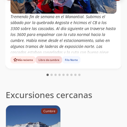
Tremendo fin de semana en el Manantial. Subimos el
sábado por la quebrada Angosta e hicimos el CB a los
3300 sobre las cascadas. Al día siguiente un traverse hasta
los 3600 para empalmar con la ruta normal hacia la
cumbre. Había nieve desde el estacionamiento, salvo en
algunos tramos de laderas de exposición norte. Las
cascadas estaban congeladas y la ruta con buena nieve
hasta la cumbre. La vista hacia el grupo Plomo y los valles
Más reciente
Libro de cumbre
Filo Norte
cubiertos de blanco, simplemente maravillosa. El descenso
al CB lo hicimos por unos acarreos casi en linea recta y nos
ahorramos un buen tiempo. Cansadísimos, pero felices.
Excursiones cercanas
Cumbre