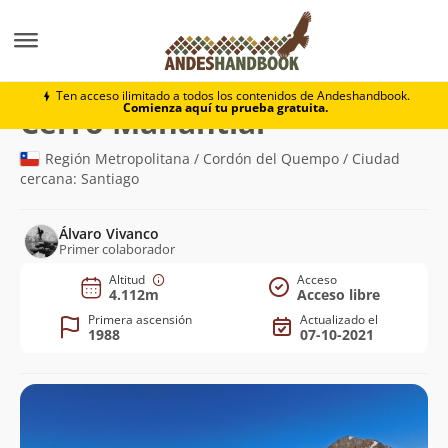
Montaña
Cerro Manantial
Ten acceso ilimitado a todos los contenidos de Andeshandbook.
Comienza aquí tu prueba gratuita.
(4.112m)
Cerro Manantial
Región Metropolitana / Cordón del Quempo / Ciudad
cercana: Santiago
Álvaro Vivanco
Primer colaborador
Altitud
Acceso
4.112m
Acceso libre
Primera ascensión
Actualizado el
1988
07-10-2021