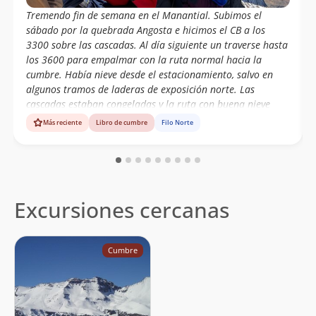
Tremendo fin de semana en el Manantial. Subimos el
sábado por la quebrada Angosta e hicimos el CB a los
3300 sobre las cascadas. Al día siguiente un traverse hasta
los 3600 para empalmar con la ruta normal hacia la
cumbre. Había nieve desde el estacionamiento, salvo en
algunos tramos de laderas de exposición norte. Las
cascadas estaban congeladas y la ruta con buena nieve
hasta la cumbre. La vista hacia el grupo Plomo y los valles
Más reciente
Libro de cumbre
Filo Norte
cubiertos de blanco, simplemente maravillosa. El descenso
al CB lo hicimos por unos acarreos casi en linea recta y nos
ahorramos un buen tiempo. Cansadísimos, pero felices.
Excursiones cercanas
Cumbre