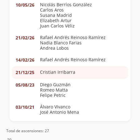
Nicolás Berríos González
10/05/26
Carlos Aros
Susana Madrid
Elizabeth Artur
Juan Carlos Véliz
Rafael Andrés Reinoso Ramírez
21/02/26
Nadia Blanco Farias
Andrea Lobos
Rafael Andrés Reinoso Ramírez
14/02/26
Cristian Irribarra
21/12/25
Diego Guzmán
05/08/23
Romeo Matta
Felipe Petric
Álvaro Vivanco
03/10/21
José Antonio Mena
Aldo Caneo
09/10/17
Total de ascensiones: 27
Sergio Baez
17/11/11