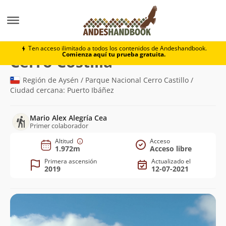
Montaña
Cerro Costilla
Ten acceso ilimitado a todos los contenidos de Andeshandbook.
Comienza aquí tu prueba gratuita.
(1.972m)
Cerro Costilla
Región de Aysén / Parque Nacional Cerro Castillo /
Ciudad cercana: Puerto Ibáñez
Mario Alex Alegría Cea
Primer colaborador
Altitud
Acceso
1.972m
Acceso libre
Primera ascensión
Actualizado el
2019
12-07-2021