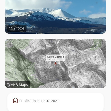
2 fotos
AHB Maps
Datos
Publicado el 19-07-2021
de