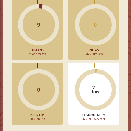
9
0
CUMBRES
RUTAS
MÁX. REG 309
MÁX. REG 346
2
0
km
INTENTOS
DESNIVEL ACUM
MÁX. REG 18
MÁX. REG 635.787 M