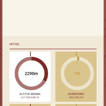
HITOS
2290m
10
ALTITUD MÁXIMA
ASCENSIONES
ALT. MÁX 6.961 M
MÁX. REG 519