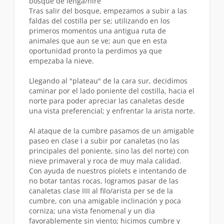
bosque de lenga/ñire
Tras salir del bosque, empezamos a subir a las
faldas del costilla per se; utilizando en los
primeros momentos una antigua ruta de
animales que aun se ve; aun que en esta
oportunidad pronto la perdimos ya que
empezaba la nieve.
Llegando al "plateau" de la cara sur, decidimos
caminar por el lado poniente del costilla, hacia el
norte para poder apreciar las canaletas desde
una vista preferencial; y enfrentar la arista norte.
Al ataque de la cumbre pasamos de un amigable
paseo en clase I a subir por canaletas (no las
principales del poniente, sino las del norte) con
nieve primaveral y roca de muy mala calidad.
Con ayuda de nuestros piolets e intentando de
no botar tantas rocas, logramos pasar de las
canaletas clase IIII al filo/arista per se de la
cumbre, con una amigable inclinación y poca
corniza; una vista fenomenal y un dia
favorablemente sin viento; hicimos cumbre y