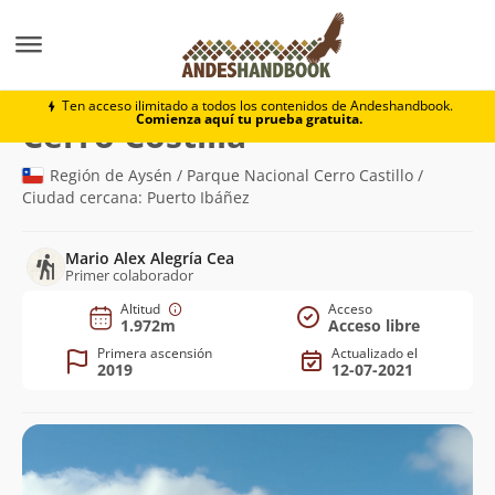
Montaña
Cerro Costilla
Ten acceso ilimitado a todos los contenidos de Andeshandbook.
Comienza aquí tu prueba gratuita.
(1.972m)
Cerro Costilla
Región de Aysén / Parque Nacional Cerro Castillo /
Ciudad cercana: Puerto Ibáñez
Mario Alex Alegría Cea
Primer colaborador
Altitud
Acceso
1.972m
Acceso libre
Primera ascensión
Actualizado el
2019
12-07-2021