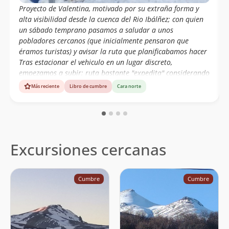
Proyecto de Valentina, motivado por su extraña forma y
alta visibilidad desde la cuenca del Rio Ibálñez; con quien
un sábado temprano pasamos a saludar a unos
pobladores cercanos (que inicialmente pensaron que
éramos turistas) y avisar la ruta que planificabamos hacer
Tras estacionar el vehiculo en un lugar discreto,
empezamos a subir; ruta bastante "expedita" considerando
lo amigable de transitar que es el bosque de lenga/ñire
Más reciente
Libro de cumbre
Cara norte
Tras salir del bosque, empezamos a subir a las faldas del
costilla per se; utilizando en los primeros momentos una
antigua ruta de animales que aun se ve; aun que en esta
oportunidad pronto la perdimos ya que empezaba la nieve.
Llegando al "plateau" de la cara sur, decidimos caminar
Excursiones cercanas
por el lado poniente del costilla, hacia el norte para poder
apreciar las c
Cumbre
Cumbre