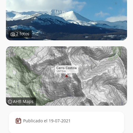
2 fotos
AHB Maps
Datos
Publicado el 19-07-2021
de