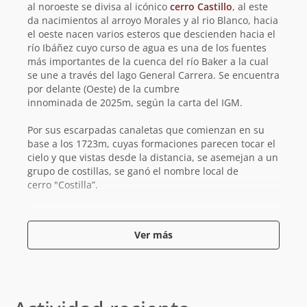
al noroeste se divisa al icónico
cerro Castillo
, al este
da nacimientos al arroyo Morales y al rio Blanco, hacia
el oeste nacen varios esteros que descienden hacia el
río Ibáñez cuyo curso de agua es una de los fuentes
más importantes de la cuenca del río Baker a la cual
se une a través del lago General Carrera. Se encuentra
por delante (Oeste) de la cumbre
innominada de 2025m, según la carta del IGM.
Por sus escarpadas canaletas que comienzan en su
base a los 1723m, cuyas formaciones parecen tocar el
cielo y que vistas desde la distancia, se asemejan a un
grupo de costillas, se ganó el nombre local de
cerro "Costilla”.
El acceso al cerro se encuentra en la ruta X-65, a 8km
del cruce hacia Villa Cerro Castillo, donde se toma un
Ver más
camino vecinal, cuyo camino es transitable con 4X4 y
que asciente hasta los 1200m.
El primer ascenso registrado de este cerro es el
realizado por Mario Alegría en solitario el 2019. El