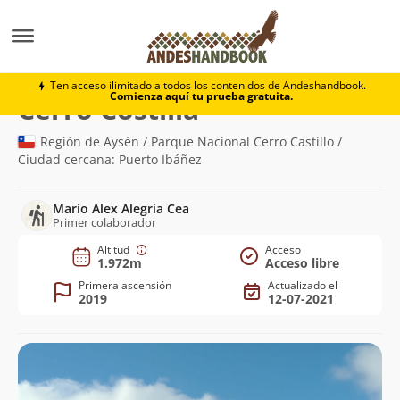
Montaña
Cerro Costilla
Ten acceso ilimitado a todos los contenidos de Andeshandbook.
Comienza aquí tu prueba gratuita.
(1.972m)
Cerro Costilla
Región de Aysén / Parque Nacional Cerro Castillo /
Ciudad cercana: Puerto Ibáñez
Mario Alex Alegría Cea
Primer colaborador
Altitud
Acceso
1.972m
Acceso libre
Primera ascensión
Actualizado el
2019
12-07-2021