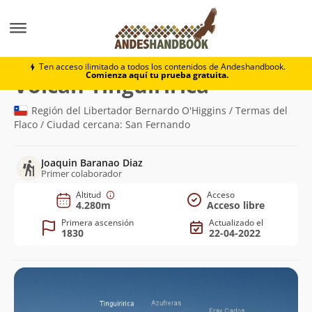
Montaña
Volcán Tinguiririca
Ten acceso ilimitado a todos los contenidos de Andeshandbook.
Comienza aquí tu prueba gratuita.
(4.280m)
Volcán Tinguiririca
Región del Libertador Bernardo O'Higgins / Termas del
Flaco / Ciudad cercana: San Fernando
Joaquin Baranao Diaz
Primer colaborador
Altitud
Acceso
4.280m
Acceso libre
Primera ascensión
Actualizado el
1830
22-04-2022