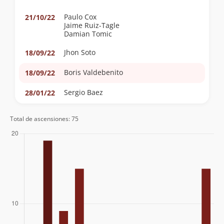
Paulo Cox
21/10/22
Jaime Ruiz-Tagle
Damian Tomic
Jhon Soto
18/09/22
Boris Valdebenito
18/09/22
Sergio Baez
28/01/22
Pablo Riquelme
28/11/21
Total de ascensiones: 75
María Jesús Arriagada Duarte
Lourdes Miranda
Cristian Irribarra
Víctor Aguilera
Nazaret Ubilla
27/02/21
Tomas Muñoz Salazar, Sebastian
03/03/15
Escalona Quiero
Elvis Acevedo
23/02/11