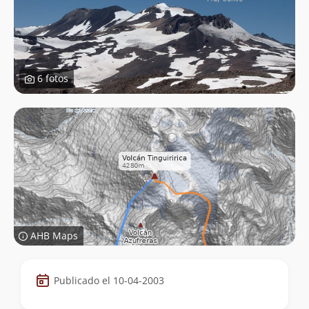
6 fotos
AHB Maps
Datos
Publicado el 10-04-2003
de