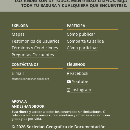
LOS ANDES SON DE TODOS, MANTENLOS LIMPIOS. BAJA
TODA TU BASURA Y CUALQUIERA QUE ENCUENTRES.
EXPLORA
PARTICIPA
Mapas
Cómo publicar
Testimonios de Usuarios
Comparte tu salida
Términos y Condiciones
Cómo participar
Preguntas Frecuentes
CONTÁCTANOS
SÍGUENOS
E-mail
Facebook
contacto@andeshandbook.org
Youtube
Instagram
APOYA A
ANDESHANDBOOK
Suscríbete
y accede a todos los contenidos sin limitaciones. O
colabora con una nueva ruta o montaña y obtén una suscripción
gratis y de por vida.
© 2026 Sociedad Geográfica de Documentación