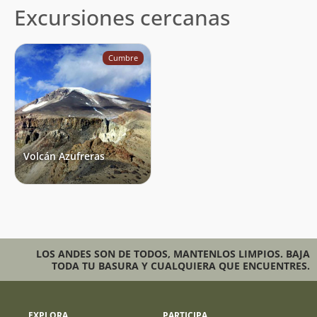
Excursiones cercanas
Cumbre
Volcán Azufreras
LOS ANDES SON DE TODOS, MANTENLOS LIMPIOS. BAJA
TODA TU BASURA Y CUALQUIERA QUE ENCUENTRES.
EXPLORA
PARTICIPA