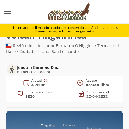
Montaña
Volcán Tinguiririca
Ten acceso ilimitado a todos los contenidos de Andeshandbook.
Comienza aquí tu prueba gratuita.
(4.280m)
Volcán Tinguiririca
Región del Libertador Bernardo O'Higgins / Termas del
Flaco / Ciudad cercana: San Fernando
Joaquin Baranao Diaz
Primer colaborador
Altitud
Acceso
4.280m
Acceso libre
Primera ascensión
Actualizado el
1830
22-04-2022