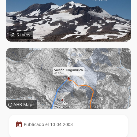
6 fotos
AHB Maps
Datos
Publicado el 10-04-2003
de