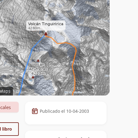
Maps
Datos
cales
Publicado el 10-04-2003
de
la
 libro
cumbre