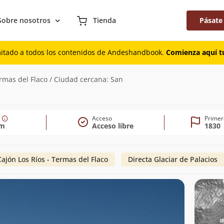
Sobre nosotros
Tienda
Pásate
mitado a todos los contenidos de Andeshandbook.
Comienza aquí tu
0m)
rmas del Flaco / Ciudad cercana: San
Acceso
Primer
0m
Acceso libre
1830
Cajón Los Ríos - Termas del Flaco
Directa Glaciar de Palacios