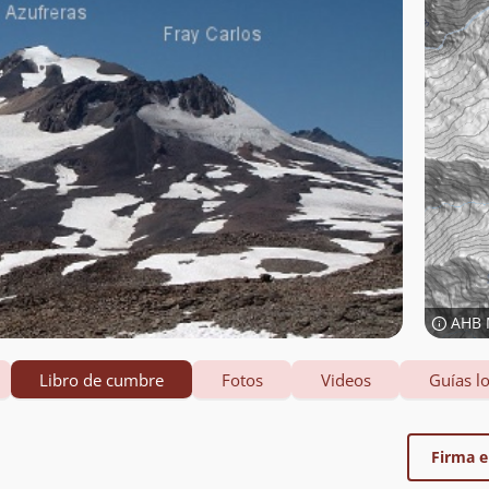
AHB 
Libro de cumbre
Fotos
Videos
Guías lo
Firma el