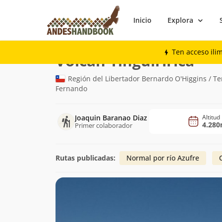
Inicio
Explora
Montaña
Volcán Tinguiririca
Ten acceso ili
(4.28
Volcán Tinguiririca
Región del Libertador Bernardo O'Higgins / Te
Fernando
Joaquin Baranao Diaz
Altitud
4.28
Primer colaborador
Rutas publicadas:
Normal por río Azufre