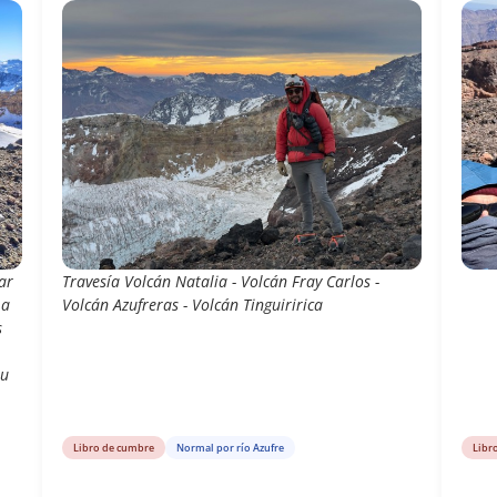
ar
Travesía Volcán Natalia - Volcán Fray Carlos -
 a
Volcán Azufreras - Volcán Tinguiririca
s
su
Libro de cumbre
Normal por río Azufre
Libr