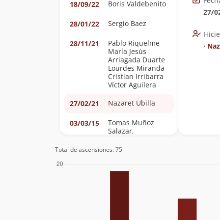
Fech
Boris Valdebenito
18/09/22
27/0
Sergio Baez
28/01/22
Hici
Pablo Riquelme
28/11/21
∙
Naz
María Jesús
Arriagada Duarte
Lourdes Miranda
Cristian Irribarra
Víctor Aguilera
Nazaret Ubilla
27/02/21
Tomas Muñoz
03/03/15
Salazar,
Sebastian
Escalona Quiero
Total de ascensiones: 75
Elvis Acevedo
23/02/11
Paulina Martínez,
06/12/10
Pamela Plaza,
Jorge Fuentes,
Nicolás López