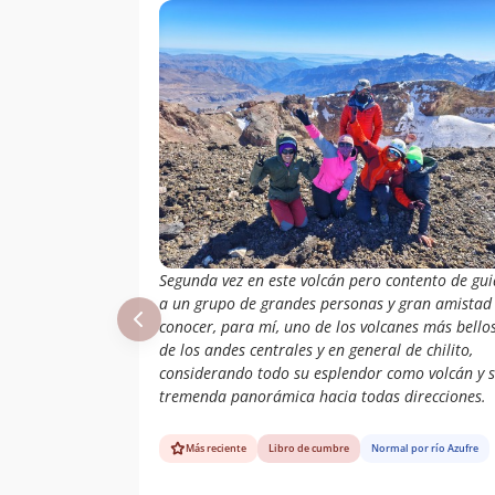
Nuñez
Wolfgang Förster
21/01/78
Eberhard Meier
08/12/58
Segunda vez en este volcán pero contento de gui
a un grupo de grandes personas y gran amistad
conocer, para mí, uno de los volcanes más bello
de los andes centrales y en general de chilito,
considerando todo su esplendor como volcán y 
tremenda panorámica hacia todas direcciones.
Más reciente
Libro de cumbre
Normal por río Azufre