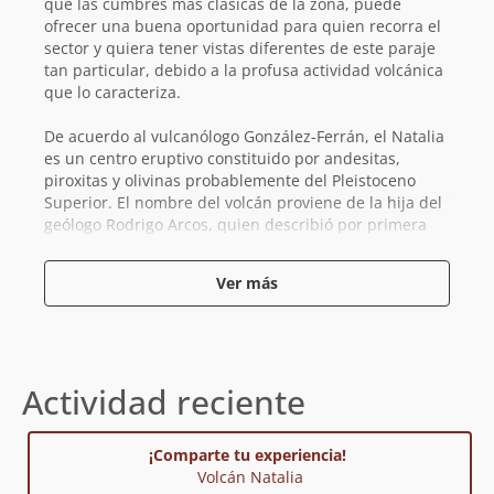
que las cumbres más clásicas de la zona, puede
ofrecer una buena oportunidad para quien recorra el
sector y quiera tener vistas diferentes de este paraje
tan particular, debido a la profusa actividad volcánica
que lo caracteriza.
De acuerdo al vulcanólogo González-Ferrán, el Natalia
es un centro eruptivo constituido por andesitas,
piroxitas y olivinas probablemente del Pleistoceno
Superior. El nombre del volcán proviene de la hija del
geólogo Rodrigo Arcos, quien describió por primera
vez este volcán, innominado en la época, y decidió
llamarlo de esta forma.
Ver más
El acceso para intentar un ascenso a este volcán es el
mismo que para su vecino Fray Carlos y puede
realizarse tanto desde el Este, a través del Cajón de
Palacios o desde el Oeste, por el valle del río del
Actividad reciente
Azufre. Para facilitar el ascenso de este volcán existe
una hermosa laguna a sus pies, junto a la cual es
posible acampar.
¡Comparte tu experiencia!
Volcán Natalia
Referencias