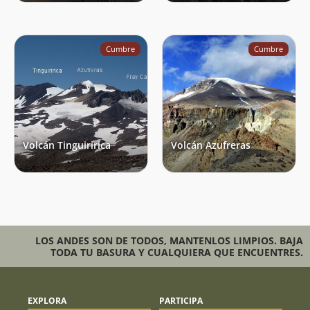
Cumbre
Cumbre
Volcán Tinguiririca
Volcán Azufreras
LOS ANDES SON DE TODOS, MANTENLOS LIMPIOS. BAJA
TODA TU BASURA Y CUALQUIERA QUE ENCUENTRES.
EXPLORA
PARTICIPA