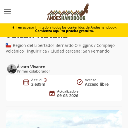
Montaña
Volcán Natalia
Ten acceso ilimitado a todos los contenidos de Andeshandbook.
Comienza aquí tu prueba gratuita.
(3.639m)
Volcán Natalia
Región del Libertador Bernardo O'Higgins / Complejo
Volcánico Tinguiririca / Ciudad cercana: San Fernando
Álvaro Vivanco
Primer colaborador
Altitud
Acceso
3.639m
Acceso libre
Actualizado el
09-03-2026