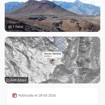
1 fotos
AHB Maps
Datos
Publicado el 28-05-2026
de