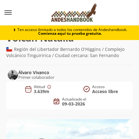
Montaña
Volcán Natalia
Ten acceso ilimitado a todos los contenidos de Andeshandbook.
Comienza aquí tu prueba gratuita.
(3.639m)
Volcán Natalia
Región del Libertador Bernardo O'Higgins / Complejo
Volcánico Tinguiririca / Ciudad cercana: San Fernando
Álvaro Vivanco
Primer colaborador
Altitud
Acceso
3.639m
Acceso libre
Actualizado el
09-03-2026