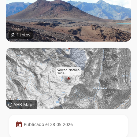
1 fotos
AHB Maps
Datos
Publicado el 28-05-2026
de