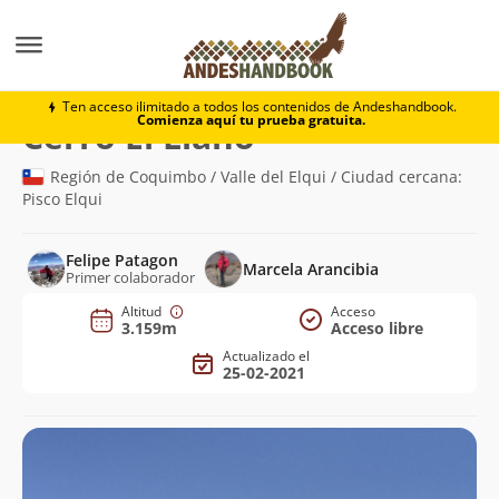
Montaña
Cerro El Llano
Ten acceso ilimitado a todos los contenidos de Andeshandbook.
Comienza aquí tu prueba gratuita.
(3.159m)
Cerro El Llano
Región de Coquimbo / Valle del Elqui / Ciudad cercana:
Pisco Elqui
Felipe Patagon
Marcela Arancibia
Primer colaborador
Altitud
Acceso
3.159m
Acceso libre
Actualizado el
25-02-2021