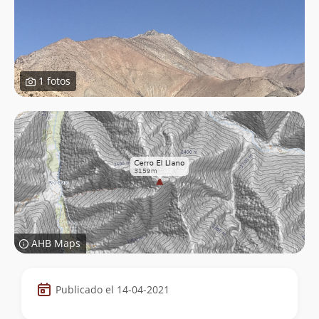
1 fotos
AHB Maps
Datos
Publicado el 14-04-2021
de