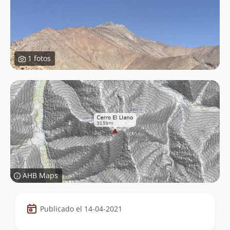
1 fotos
AHB Maps
Datos
Publicado el 14-04-2021
de