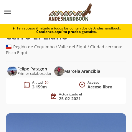
Montaña
Cerro El Llano
Ten acceso ilimitado a todos los contenidos de Andeshandbook.
Comienza aquí tu prueba gratuita.
(3.159m)
Cerro El Llano
Región de Coquimbo / Valle del Elqui / Ciudad cercana:
Pisco Elqui
Felipe Patagon
Marcela Arancibia
Primer colaborador
Altitud
Acceso
3.159m
Acceso libre
Actualizado el
25-02-2021