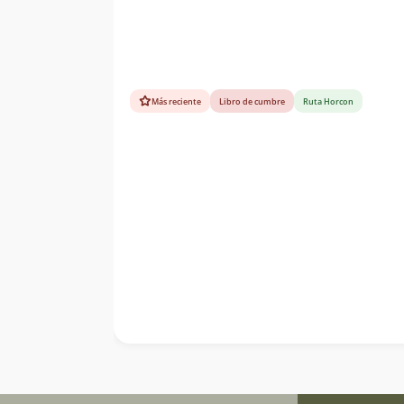
Más reciente
Libro de cumbre
Ruta Horcon