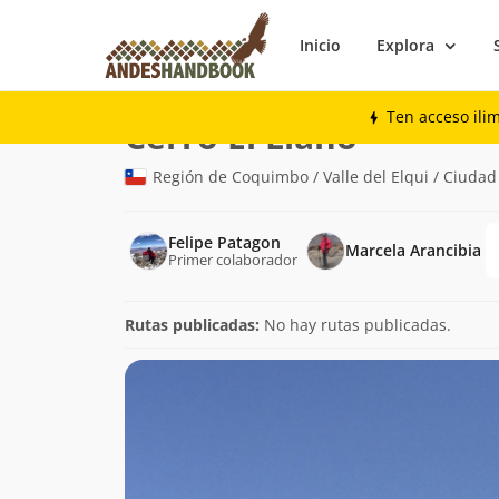
Inicio
Explora
Montaña
Cerro El Llano
Ten acceso ili
(3.159m)
Cerro El Llano
Región de Coquimbo / Valle del Elqui / Ciudad 
Felipe Patagon
Marcela Arancibia
Primer colaborador
Rutas publicadas:
No hay rutas publicadas.