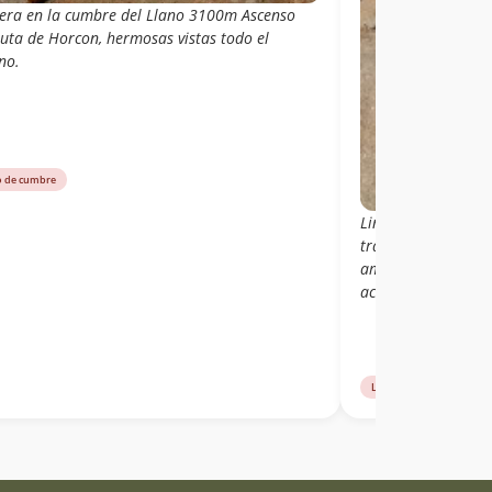
lera en la cumbre del Llano 3100m Ascenso
ruta de Horcon, hermosas vistas todo el
no.
o de cumbre
Linda y agradable 
tranquilamente co
amigos en 6 horas 
acarreo en 1,5 hor
Libro de cumbre