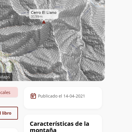
Maps
Datos
cales
Publicado el 14-04-2021
de
la
 libro
cumbre
Características de la
montaña