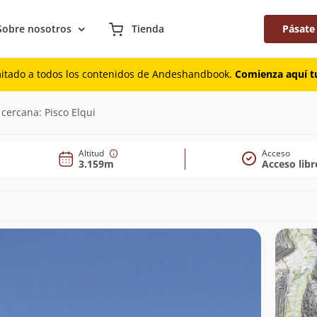
Sobre nosotros
Tienda
Pásate
mitado a todos los contenidos de Andeshandbook.
Comienza aquí tu
cercana: Pisco Elqui
Altitud
Acceso
3.159m
Acceso libr