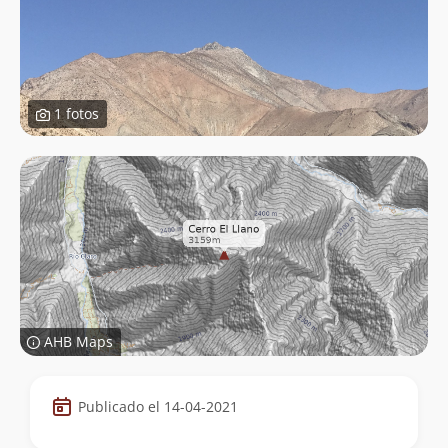
1 fotos
AHB Maps
Datos
Publicado el 14-04-2021
de