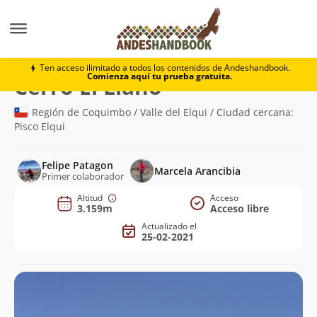
Montaña
Cerro El Llano
Ten acceso ilimitado a todos los contenidos de Andeshandbook.
Comienza aquí tu prueba gratuita.
(3.159m)
Cerro El Llano
Región de Coquimbo / Valle del Elqui / Ciudad cercana:
Pisco Elqui
Felipe Patagon
Marcela Arancibia
Primer colaborador
Altitud
Acceso
3.159m
Acceso libre
Actualizado el
25-02-2021