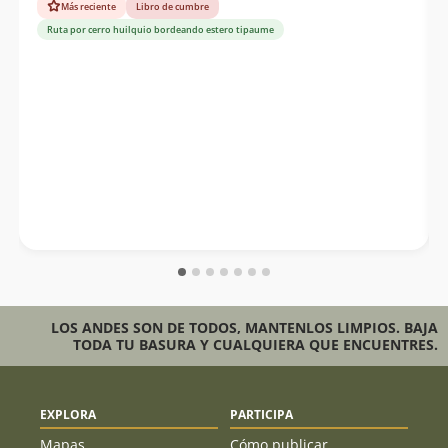
Más reciente
Libro de cumbre
Ruta por cerro huilquio bordeando estero tipaume
LOS ANDES SON DE TODOS, MANTENLOS LIMPIOS. BAJA
TODA TU BASURA Y CUALQUIERA QUE ENCUENTRES.
EXPLORA
PARTICIPA
Mapas
Cómo publicar