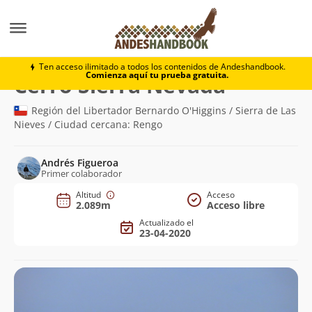
Montaña
Cerro Sierra Nevada
Ten acceso ilimitado a todos los contenidos de Andeshandbook.
Comienza aquí tu prueba gratuita.
(2.089m)
Cerro Sierra Nevada
Región del Libertador Bernardo O'Higgins / Sierra de Las
Nieves / Ciudad cercana: Rengo
Andrés Figueroa
Primer colaborador
Altitud
Acceso
2.089m
Acceso libre
Actualizado el
23-04-2020