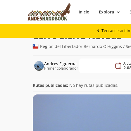
Inicio
Explora
Montaña
Cerro Sierra Nevada
Ten acceso ili
(2.
Cerro Sierra Nevada
Región del Libertador Bernardo O'Higgins / Si
Andrés Figueroa
Alti
2.0
Primer colaborador
Rutas publicadas:
No hay rutas publicadas.