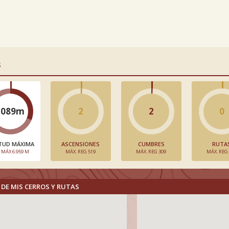
S
2089m
2
2
0
TUD MÁXIMA
ASCENSIONES
CUMBRES
RUTA
. MÁX 6.959 M
MÁX. REG 519
MÁX. REG 309
MÁX. REG
DE MIS CERROS Y RUTAS