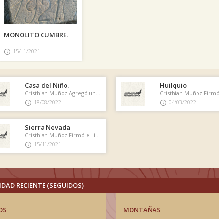
MONOLITO CUMBRE.
15/11/2021
Casa del Niño.
Huilquio
Cristhian Muñoz Agregó una nueva ruta de montañismo
18/08/2022
04/03/2022
Sierra Nevada
Cristhian Muñoz Firmó el libro de cumbre
15/11/2021
IDAD RECIENTE (SEGUIDOS)
OS
MONTAÑAS