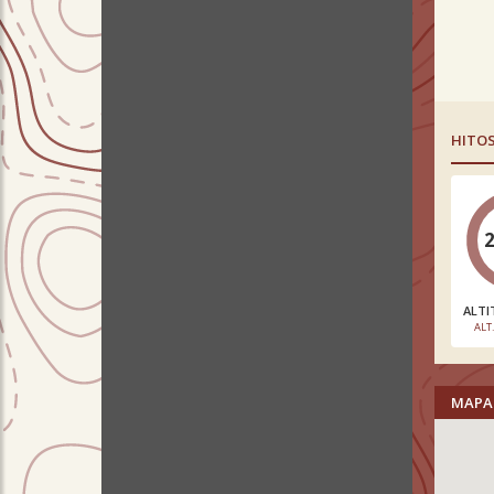
HITO
ALTI
ALT
MAPA 