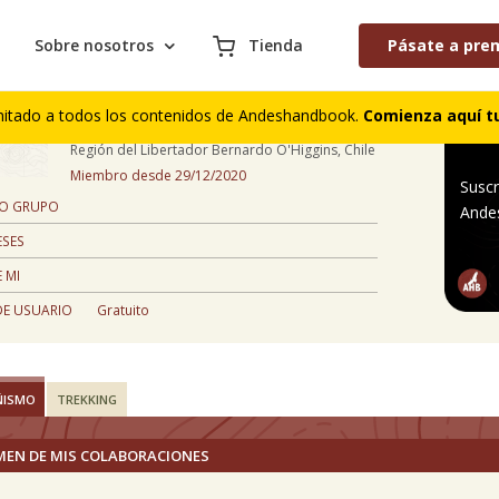
Sobre nosotros
Tienda
Pásate a pre
Cristhian Muñoz
mitado a todos los contenidos de Andeshandbook.
Comienza aquí tu
44 años
Región del Libertador Bernardo O'Higgins, Chile
Miembro desde 29/12/2020
Suscr
 O GRUPO
Ande
ESES
 MI
DE USUARIO
Gratuito
ÑISMO
TREKKING
MEN DE MIS COLABORACIONES