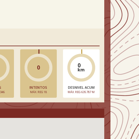
0
0
km
S
INTENTOS
DESNIVEL ACUM
 346
MÁX. REG 18
MÁX. REG 635.787 M