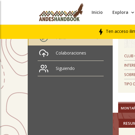
Inicio
Explora
PERFIL
Cristhian Muñoz
Ten acceso ili
Perfil
Colaboraciones
CLUB
INTER
Siguiendo
SOBRE
TIPO 
MONTA
RESU