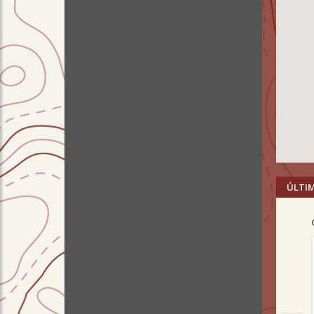
ÚLTI
Pre