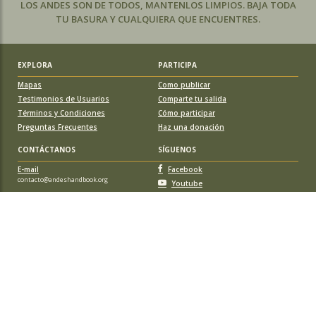
LOS ANDES SON DE TODOS, MANTENLOS LIMPIOS. BAJA TODA
TU BASURA Y CUALQUIERA QUE ENCUENTRES.
EXPLORA
PARTICIPA
Mapas
Como publicar
Testimonios de Usuarios
Comparte tu salida
Términos y Condiciones
Cómo participar
Preguntas Frecuentes
Haz una donación
CONTÁCTANOS
SÍGUENOS
E-mail
Facebook
contacto@andeshandbook.org
Youtube
Instagram
APOYA A ANDESHANDBOOK
Suscríbete
y accede a todos los contenidos sin limitaciones. O colabora
con una nueva ruta o montaña y obtén una suscripción gratis y de por vida.
© 2026 Sociedad Geográfica de Documentación Andina, todos los
derechos reservados. Santiago de Chile.
DESARROLLADO POR:
NNODES
/ DISEÑO:
WWW.MMDLCC.CL