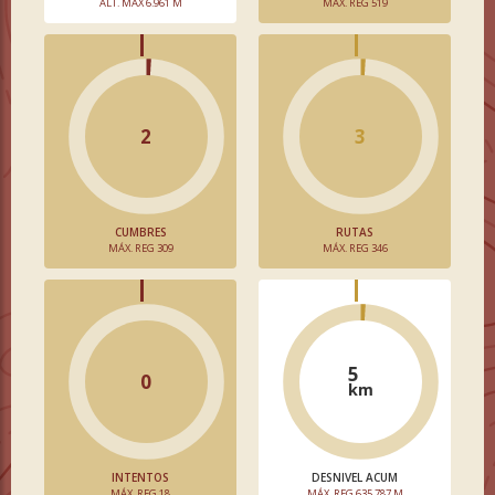
ALT. MÁX 6.961 M
MÁX. REG 519
2
3
CUMBRES
RUTAS
MÁX. REG 309
MÁX. REG 346
5
0
km
INTENTOS
DESNIVEL ACUM
MÁX. REG 18
MÁX. REG 635.787 M