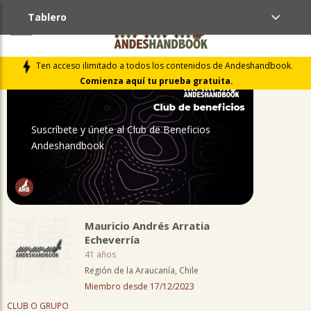
Tablero
PERFIL
Ten acceso ilimitado a todos los contenidos de Andeshandbook.
Comienza aquí tu prueba gratuita.
Suscríbete y únete al Club de Beneficios
Andeshandbook
Mauricio Andrés Arratia
Echeverría
41 años
Región de la Araucanía, Chile
Miembro desde 17/12/2023
CLUB O GRUPO