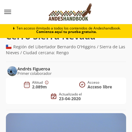
Montaña
Cerro Sierra Nevada
Ten acceso ilimitado a todos los contenidos de Andeshandbook.
Comienza aquí tu prueba gratuita.
(2.089m)
Cerro Sierra Nevada
Región del Libertador Bernardo O'Higgins / Sierra de Las
Nieves / Ciudad cercana: Rengo
Andrés Figueroa
Primer colaborador
Altitud
Acceso
2.089m
Acceso libre
Actualizado el
23-04-2020