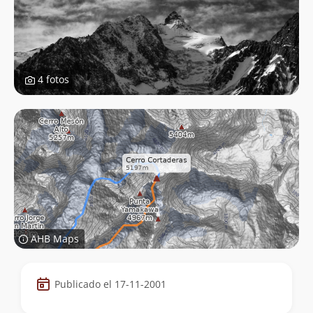
4 fotos
AHB Maps
Datos
Publicado el 17-11-2001
de