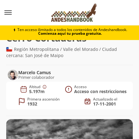
Montaña
Cerro Cortaderas
Ten acceso ilimitado a todos los contenidos de Andeshandbook.
Comienza aquí tu prueba gratuita.
(5.197m)
Cerro Cortaderas
Región Metropolitana / Valle del Morado / Ciudad
cercana: San José de Maipo
Marcelo Camus
Primer colaborador
Altitud
Acceso
5.197m
Acceso con restricciones
Primera ascensión
Actualizado el
1932
17-11-2001