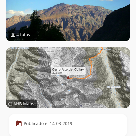
4 fotos
AHB Maps
Datos
Publicado el 14-03-2019
de