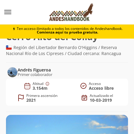
Montaña
Cerro Alto del Collay
Ten acceso ilimitado a todos los contenidos de Andeshandbook.
Comienza aquí tu prueba gratuita.
(3.154m)
Cerro Alto del Collay
Región del Libertador Bernardo O'Higgins / Reserva
Nacional Río de Los Cipreses / Ciudad cercana: Rancagua
Andrés Figueroa
Primer colaborador
Altitud
Acceso
3.154m
Acceso libre
Primera ascensión
Actualizado el
2021
10-03-2019