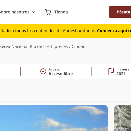
Sobre nosotros
Tienda
Pásate
mitado a todos los contenidos de Andeshandbook.
Comienza aquí tu
154m)
serva Nacional Río de Los Cipreses / Ciudad
Acceso
Primera 
Acceso libre
2021