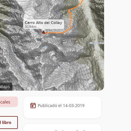
Maps
Datos
cales
Publicado el 14-03-2019
de
la
 libro
cumbre