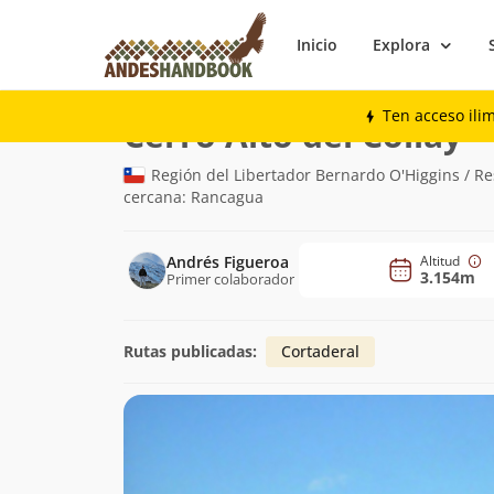
Inicio
Explora
Montaña
Cerro Alto del Collay
Ten acceso ili
(3.
Cerro Alto del Collay
Región del Libertador Bernardo O'Higgins / Re
cercana: Rancagua
Andrés Figueroa
Altitud
3.154m
Primer colaborador
Rutas publicadas:
Cortaderal