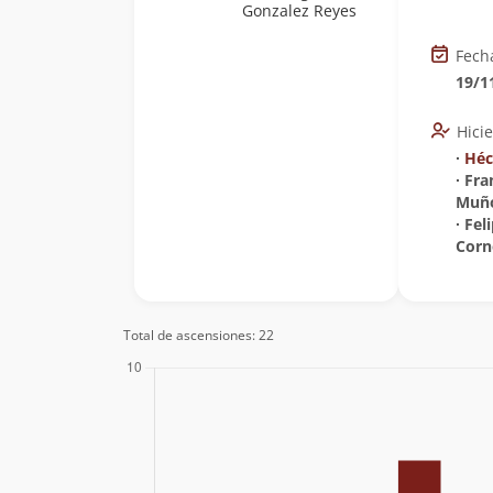
Gonzalez Reyes
Fech
19/1
Hici
∙
Héc
∙ Fr
Muñ
∙ Fel
Corn
Total de ascensiones: 22