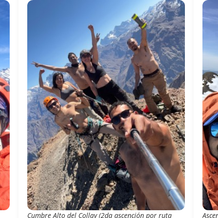
Cumbre Alto del Collay (2da ascención por ruta
Asce