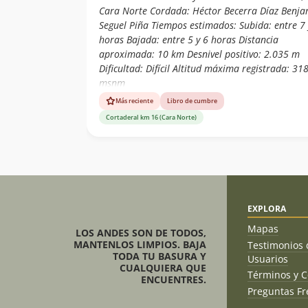
Cara Norte Cordada: Héctor Becerra Díaz Benja
Seguel Piña Tiempos estimados: Subida: entre 7 
horas Bajada: entre 5 y 6 horas Distancia
aproximada: 10 km Desnivel positivo: 2.035 m
Dificultad: Difícil Altitud máxima registrada: 31
msnm
Más reciente
Libro de cumbre
Cortaderal km 16 (Cara Norte)
EXPLORA
Mapas
LOS ANDES SON DE TODOS,
MANTENLOS LIMPIOS. BAJA
Testimonios 
TODA TU BASURA Y
Usuarios
CUALQUIERA QUE
Términos y C
ENCUENTRES.
Preguntas Fr