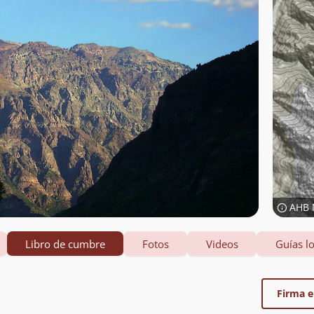
AHB 
Libro de cumbre
Fotos
Videos
Guías lo
Firma el