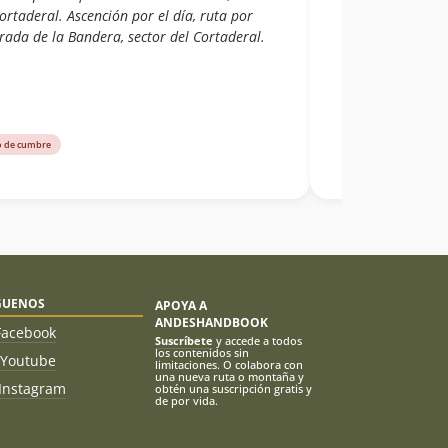
ortaderal. Ascención por el día, ruta por
rada de la Bandera, sector del Cortaderal.
o de cumbre
GUENOS
APOYA A
ANDESHANDBOOK
Facebook
Suscríbete
y accede a todos
los contenidos sin
Youtube
limitaciones. O colabora con
una nueva ruta o montaña y
Instagram
obtén una suscripción gratis y
de por vida.