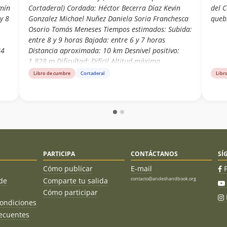
mín
Cortaderal) Cordada: Héctor Becerra Díaz Kevin
del C
y 8
Gonzalez Michael Nuñez Daniela Soria Franchesca
queb
Osorio Tomás Meneses Tiempos estimados: Subida:
entre 8 y 9 horas Bajada: entre 6 y 7 horas
84
Distancia aproximada: 10 km Desnivel positivo:
1.828 m Dificultad: Difícil Altitud máxima
registrada: 3184 msnm
Libro de cumbre
Cortaderal
Libr
PARTICIPA
CONTÁCTANOS
SÍ
Cómo publicar
E-mail
contacto@andeshandbook.org
de
Comparte tu salida
Cómo participar
ondiciones
ecuentes